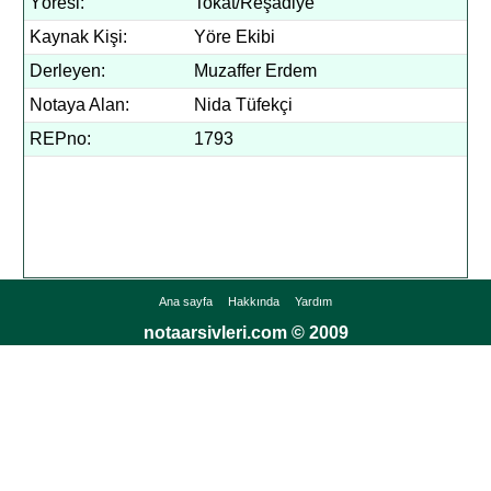
Yöresi:
Tokat/Reşadiye
Kaynak Kişi:
Yöre Ekibi
Derleyen:
Muzaffer Erdem
Notaya Alan:
Nida Tüfekçi
REPno:
1793
Ana sayfa
Hakkında
Yardım
notaarsivleri.com © 2009