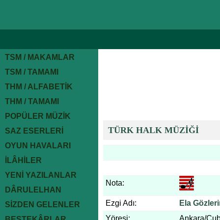
TSM / MAKAMLAR
TSM / TAMAMI
THM / ALFABETİK
THM / TAMAMI
POPÜLER MÜZİK
TÜRK HALK MÜZİĞİ
SAZ ESERLERİ
OYUN HAVALARI
İLÂHİLER
YENİ YAZILANLAR
Nota:
DÂRULELHAN
Ezgi Adı:
Ela Gözler
SİZDEN GELENLER
Yöresi:
Ankara/Çub
BESTEKÂRLAR