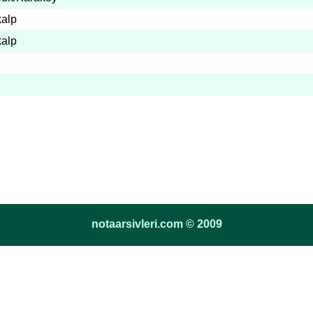
alp
alp
notaarsivleri.com © 2009