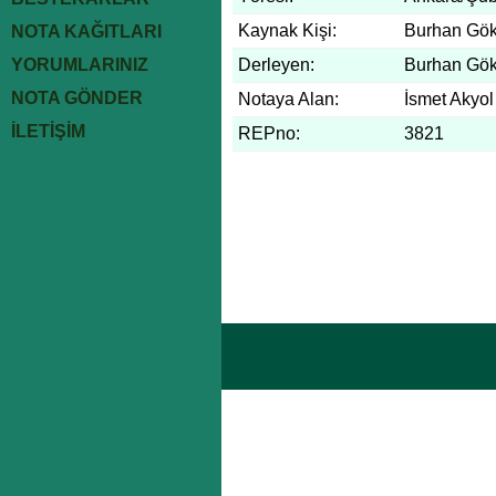
Kaynak Kişi:
Burhan Gök
NOTA KAĞITLARI
YORUMLARINIZ
Derleyen:
Burhan Gök
NOTA GÖNDER
Notaya Alan:
İsmet Akyol
İLETİŞİM
REPno:
3821