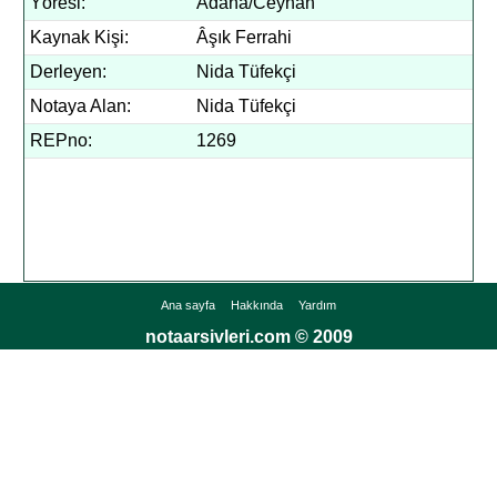
Yöresi:
Adana/Ceyhan
Kaynak Kişi:
Âşık Ferrahi
Derleyen:
Nida Tüfekçi
Notaya Alan:
Nida Tüfekçi
REPno:
1269
Ana sayfa
Hakkında
Yardım
notaarsivleri.com © 2009