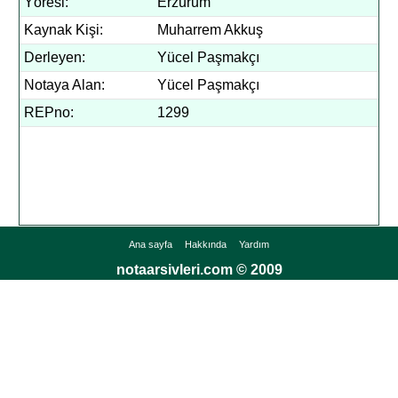
Yöresi:
Erzurum
Kaynak Kişi:
Muharrem Akkuş
Derleyen:
Yücel Paşmakçı
Notaya Alan:
Yücel Paşmakçı
REPno:
1299
Ana sayfa
Hakkında
Yardım
notaarsivleri.com © 2009