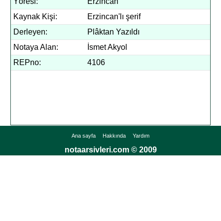
Yöresi:
Erzincan
Kaynak Kişi:
Erzincan'lı şerif
Derleyen:
Plâktan Yazıldı
Notaya Alan:
İsmet Akyol
REPno:
4106
Ana sayfa
Hakkında
Yardım
notaarsivleri.com © 2009