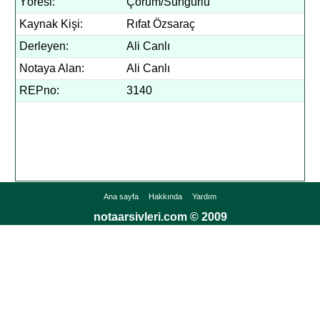
Yöresi:
Çorum/Sungurlu
Kaynak Kişi:
Rıfat Özsaraç
Derleyen:
Ali Canlı
Notaya Alan:
Ali Canlı
REPno:
3140
Ana sayfa
Hakkında
Yardım
notaarsivleri.com © 2009