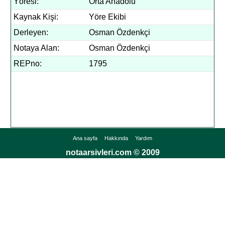
Yöresi:
Orta Anadolu
Kaynak Kişi:
Yöre Ekibi
Derleyen:
Osman Özdenkçi
Notaya Alan:
Osman Özdenkçi
REPno:
1795
Ana sayfa
Hakkında
Yardım
notaarsivleri.com © 2009