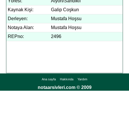
Yöresi:
Afyon/Sandıklı
Kaynak Kişi:
Galip Coşkun
Derleyen:
Mustafa Hoşsu
Notaya Alan:
Mustafa Hoşsu
REPno:
2496
Ana sayfa
Hakkında
Yardım
notaarsivleri.com © 2009