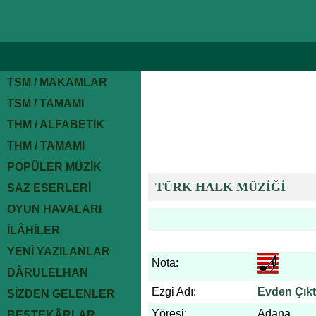
TSM / MAKAMLAR
TSM / TAMAMI
THM / ALFABETİK
THM / TAMAMI
POPÜLER MÜZİK
TÜRK HALK MÜZİĞİ
SAZ ESERLERİ
OYUN HAVALARI
İLÂHİLER
YENİ YAZILANLAR
Nota:
DÂRULELHAN
Ezgi Adı:
Evden Çıkt
SİZDEN GELENLER
Yöresi:
Adana
BESTEKÂRLAR