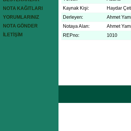
Kaynak Kişi:
Haydar Çet
NOTA KAĞITLARI
YORUMLARINIZ
Derleyen:
Ahmet Yam
NOTA GÖNDER
Notaya Alan:
Ahmet Yam
İLETİŞİM
REPno:
1010