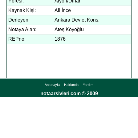
Yöresi:
Afyon/Dinar
Kaynak Kişi:
Ali İnce
Derleyen:
Ankara Devlet Kons.
Notaya Alan:
Ateş Köyoğlu
REPno:
1876
Ana sayfa
Hakkında
Yardım
notaarsivleri.com © 2009