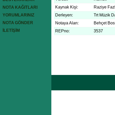
Kaynak Kişi:
Raziye Faz
NOTA KAĞITLARI
YORUMLARINIZ
Derleyen:
Trt Müzik D
NOTA GÖNDER
Notaya Alan:
Behçet Bos
İLETİŞİM
REPno:
3537