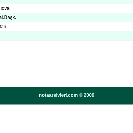
lıova
ai.Başk.
tan
notaarsivleri.com © 2009