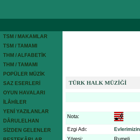
TSM / MAKAMLAR
TSM / TAMAMI
THM / ALFABETİK
THM / TAMAMI
POPÜLER MÜZİK
TÜRK HALK MÜZİĞİ
SAZ ESERLERİ
OYUN HAVALARI
İLÂHİLER
YENİ YAZILANLAR
Nota:
DÂRULELHAN
Ezgi Adı:
Evlerimiz
SİZDEN GELENLER
Yöresi:
Rumeli
BESTEKÂRLAR