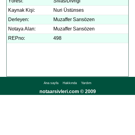
Yöresi:
Sivas/Divriği
Kaynak Kişi:
Nuri Üstünses
Derleyen:
Muzaffer Sarısözen
Notaya Alan:
Muzaffer Sarısözen
REPno:
498
Ana sayfa
Hakkında
Yardım
notaarsivleri.com © 2009