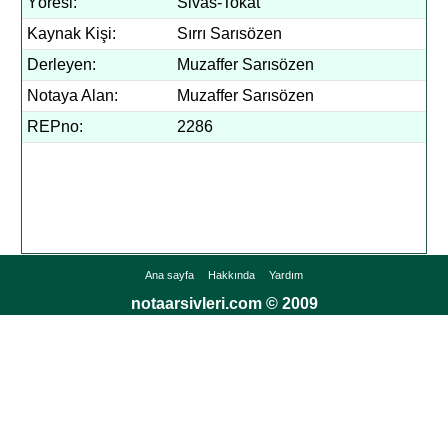
Yöresi:
Sivas-Tokat
Kaynak Kişi:
Sırrı Sarısözen
Derleyen:
Muzaffer Sarısözen
Notaya Alan:
Muzaffer Sarısözen
REPno:
2286
Ana sayfa
Hakkında
Yardım
notaarsivleri.com © 2009