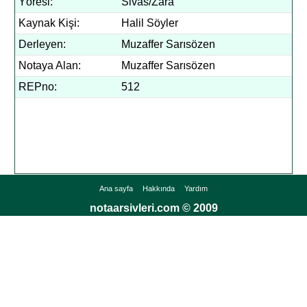
Yöresi:
Sivas/Zara
Kaynak Kişi:
Halil Söyler
Derleyen:
Muzaffer Sarısözen
Notaya Alan:
Muzaffer Sarısözen
REPno:
512
Ana sayfa
Hakkında
Yardım
notaarsivleri.com © 2009