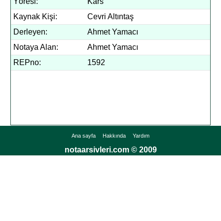
Yöresi:
Kars
Kaynak Kişi:
Cevri Altıntaş
Derleyen:
Ahmet Yamacı
Notaya Alan:
Ahmet Yamacı
REPno:
1592
Ana sayfa
Hakkında
Yardım
notaarsivleri.com © 2009