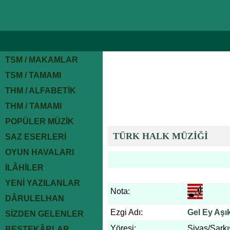
TSM / MAKAMLAR
TSM / TAMAMI
THM / ALFABETİK
THM / TAMAMI
POPÜLER MÜZİK
TÜRK HALK MÜZİĞİ
SAZ ESERLERİ
OYUN HAVALARI
İLÂHİLER
YENİ YAZILANLAR
Nota:
DÂRULELHAN
Ezgi Adı:
Gel Ey Aşık
SİZDEN GELENLER
Yöresi:
Sivas/Şarkı
BESTEKÂRLAR