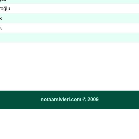
roğlu
k
k
notaarsivleri.com © 2009