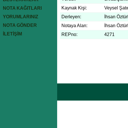
Kaynak Kişi:
Veysel Şatı
NOTA KAĞITLARI
YORUMLARINIZ
Derleyen:
İhsan Öztür
NOTA GÖNDER
Notaya Alan:
İhsan Öztür
İLETİŞİM
REPno:
4271