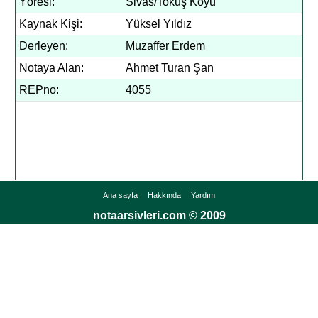
Yöresi:
Sivas/Tokuş Köyü
Kaynak Kişi:
Yüksel Yıldız
Derleyen:
Muzaffer Erdem
Notaya Alan:
Ahmet Turan Şan
REPno:
4055
Ana sayfa
Hakkında
Yardım
notaarsivleri.com © 2009