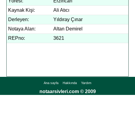
Yöresi:
Erzincan
Kaynak Kişi:
Ali Atıcı
Derleyen:
Yıldıray Çınar
Notaya Alan:
Altan Demirel
REPno:
3621
Ana sayfa
Hakkında
Yardım
notaarsivleri.com © 2009