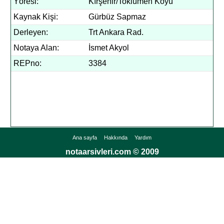
Yöresi:
Kırşehir/Toklümen Köyü
Kaynak Kişi:
Gürbüz Sapmaz
Derleyen:
Trt Ankara Rad.
Notaya Alan:
İsmet Akyol
REPno:
3384
Ana sayfa
Hakkında
Yardım
notaarsivleri.com © 2009