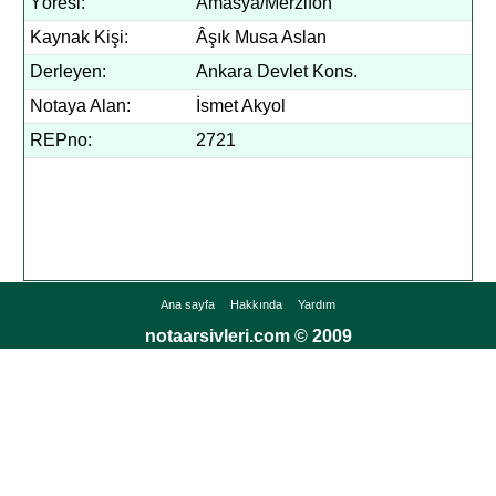
Yöresi:
Amasya/Merzifon
Kaynak Kişi:
Âşık Musa Aslan
Derleyen:
Ankara Devlet Kons.
Notaya Alan:
İsmet Akyol
REPno:
2721
Ana sayfa
Hakkında
Yardım
notaarsivleri.com © 2009