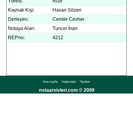
Yöresi:
Rize
Kaynak Kişi:
Hasan Sözeri
Derleyen:
Cemile Cevher
Notaya Alan:
Tuncer İnan
REPno:
4212
Ana sayfa
Hakkında
Yardım
notaarsivleri.com © 2009