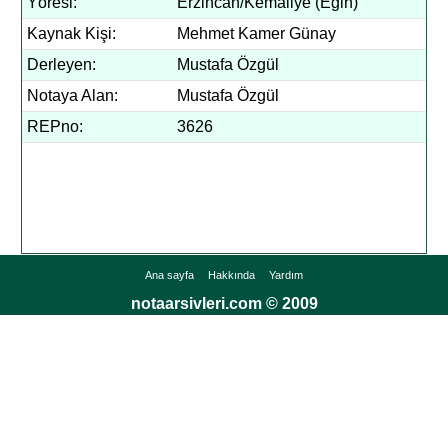
Yöresi:
Erzincan/Kemaliye (Eğin)
Kaynak Kişi:
Mehmet Kamer Günay
Derleyen:
Mustafa Özgül
Notaya Alan:
Mustafa Özgül
REPno:
3626
Ana sayfa
Hakkında
Yardım
notaarsivleri.com © 2009