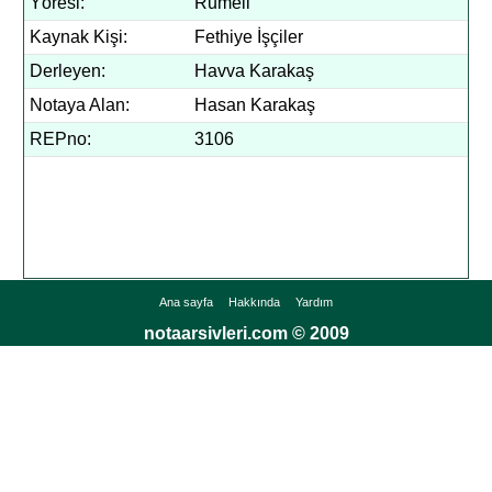
Yöresi:
Rumeli
Kaynak Kişi:
Fethiye İşçiler
Derleyen:
Havva Karakaş
Notaya Alan:
Hasan Karakaş
REPno:
3106
Ana sayfa
Hakkında
Yardım
notaarsivleri.com © 2009