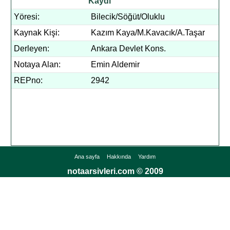
Kaydı
Yöresi:
Bilecik/Söğüt/Oluklu
Kaynak Kişi:
Kazım Kaya/M.Kavacık/A.Taşar
Derleyen:
Ankara Devlet Kons.
Notaya Alan:
Emin Aldemir
REPno:
2942
Ana sayfa
Hakkında
Yardım
notaarsivleri.com © 2009