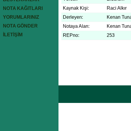
Kaynak Kişi:
Raci Alkır
NOTA KAĞITLARI
YORUMLARINIZ
Derleyen:
Kenan Tun
NOTA GÖNDER
Notaya Alan:
Kenan Tun
İLETİŞİM
REPno:
253