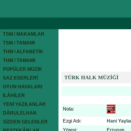
TSM / MAKAMLAR
TSM / TAMAMI
THM / ALFABETİK
THM / TAMAMI
POPÜLER MÜZİK
TÜRK HALK MÜZİĞİ
SAZ ESERLERİ
OYUN HAVALARI
İLÂHİLER
YENİ YAZILANLAR
Nota:
DÂRULELHAN
Ezgi Adı:
Hani Yayla
SİZDEN GELENLER
Yöresi:
Erzurum
BESTEKÂRLAR