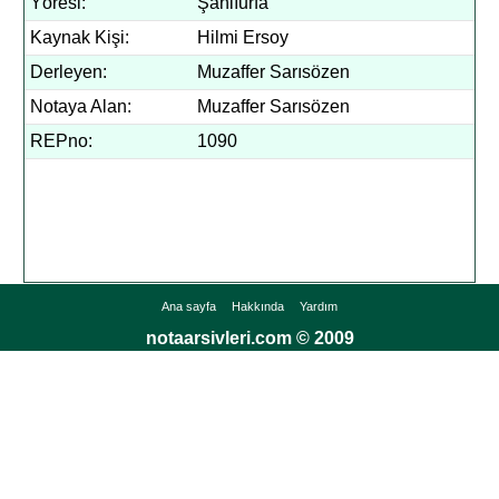
Yöresi:
Şanlıurfa
Kaynak Kişi:
Hilmi Ersoy
Derleyen:
Muzaffer Sarısözen
Notaya Alan:
Muzaffer Sarısözen
REPno:
1090
Ana sayfa
Hakkında
Yardım
notaarsivleri.com © 2009