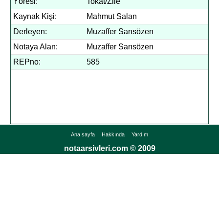
Yöresi:
Tokat/Zile
Kaynak Kişi:
Mahmut Salan
Derleyen:
Muzaffer Sarısözen
Notaya Alan:
Muzaffer Sarısözen
REPno:
585
Ana sayfa
Hakkında
Yardım
notaarsivleri.com © 2009