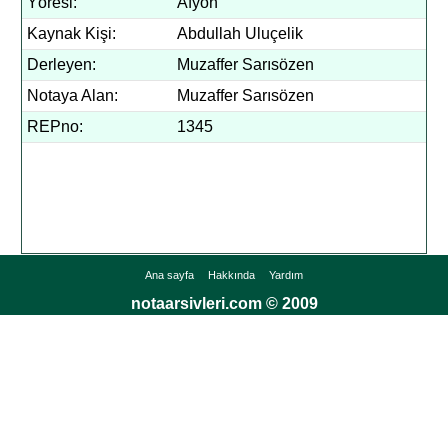
Yöresi:
Afyon
Kaynak Kişi:
Abdullah Uluçelik
Derleyen:
Muzaffer Sarısözen
Notaya Alan:
Muzaffer Sarısözen
REPno:
1345
Ana sayfa
Hakkında
Yardım
notaarsivleri.com © 2009