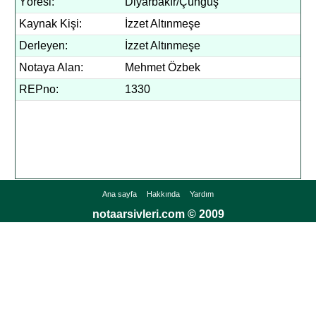
Yöresi:
Diyarbakır/Çüngüş
Kaynak Kişi:
İzzet Altınmeşe
Derleyen:
İzzet Altınmeşe
Notaya Alan:
Mehmet Özbek
REPno:
1330
Ana sayfa
Hakkında
Yardım
notaarsivleri.com © 2009