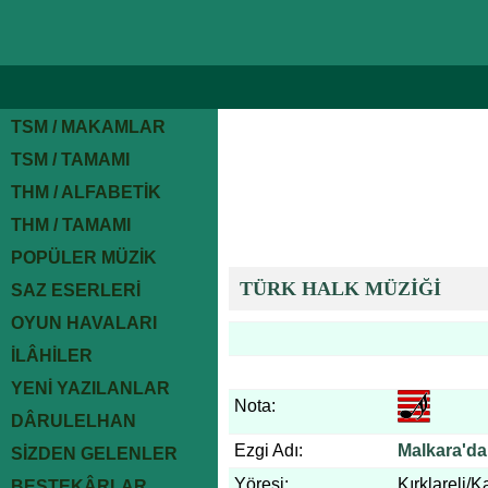
TSM / MAKAMLAR
TSM / TAMAMI
THM / ALFABETİK
THM / TAMAMI
POPÜLER MÜZİK
TÜRK HALK MÜZİĞİ
SAZ ESERLERİ
OYUN HAVALARI
İLÂHİLER
YENİ YAZILANLAR
Nota:
DÂRULELHAN
Ezgi Adı:
Malkara'da
SİZDEN GELENLER
Yöresi:
Kırklareli/K
BESTEKÂRLAR