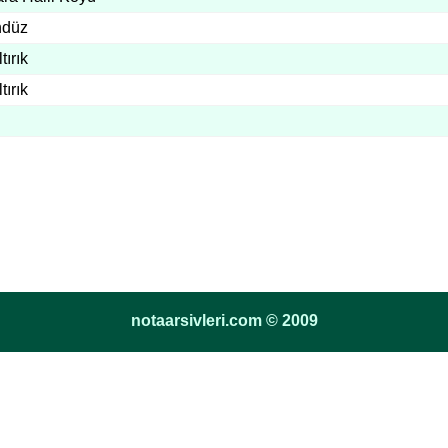
ndüz
tırık
tırık
notaarsivleri.com © 2009