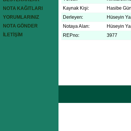
Kaynak Kişi:
Hasibe Gü
NOTA KAĞITLARI
YORUMLARINIZ
Derleyen:
Hüseyin Yal
NOTA GÖNDER
Notaya Alan:
Hüseyin Yal
İLETİŞİM
REPno:
3977