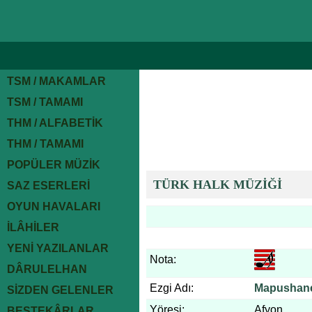
TSM / MAKAMLAR
TSM / TAMAMI
THM / ALFABETİK
THM / TAMAMI
POPÜLER MÜZİK
TÜRK HALK MÜZİĞİ
SAZ ESERLERİ
OYUN HAVALARI
İLÂHİLER
YENİ YAZILANLAR
Nota:
DÂRULELHAN
Ezgi Adı:
Mapushane
SİZDEN GELENLER
Yöresi:
Afyon
BESTEKÂRLAR