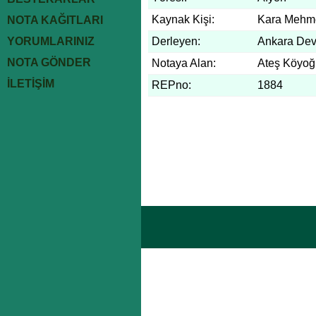
Kaynak Kişi:
Kara Mehm
NOTA KAĞITLARI
YORUMLARINIZ
Derleyen:
Ankara Dev
NOTA GÖNDER
Notaya Alan:
Ateş Köyoğ
İLETİŞİM
REPno:
1884