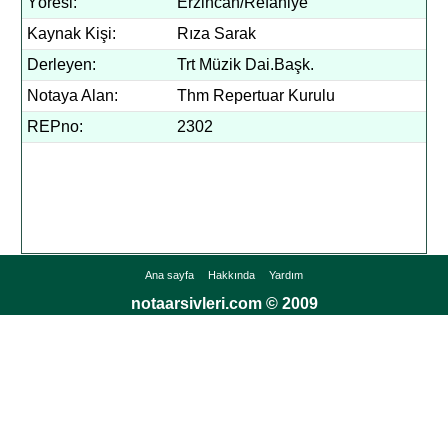
Yöresi:
Erzincan/Refahiye
Kaynak Kişi:
Rıza Sarak
Derleyen:
Trt Müzik Dai.Başk.
Notaya Alan:
Thm Repertuar Kurulu
REPno:
2302
Ana sayfa
Hakkında
Yardım
notaarsivleri.com © 2009