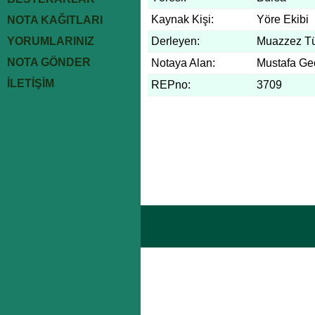
Kaynak Kişi:
Yöre Ekibi
NOTA KAĞITLARI
YORUMLARINIZ
Derleyen:
Muazzez Tü
NOTA GÖNDER
Notaya Alan:
Mustafa Ge
İLETİŞİM
REPno:
3709