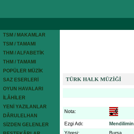
TSM / MAKAMLAR
TSM / TAMAMI
THM / ALFABETİK
THM / TAMAMI
POPÜLER MÜZİK
TÜRK HALK MÜZİĞİ
SAZ ESERLERİ
OYUN HAVALARI
İLÂHİLER
YENİ YAZILANLAR
Nota:
DÂRULELHAN
Ezgi Adı:
Mendilimin
SİZDEN GELENLER
Yöresi:
Bursa
BESTEKÂRLAR