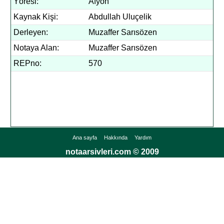
Yöresi:
Afyon
Kaynak Kişi:
Abdullah Uluçelik
Derleyen:
Muzaffer Sarısözen
Notaya Alan:
Muzaffer Sarısözen
REPno:
570
Ana sayfa
Hakkında
Yardım
notaarsivleri.com © 2009