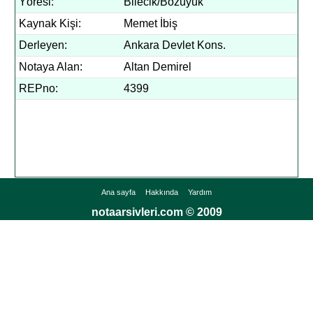
Yöresi:
Bilecik/Bozüyük
Kaynak Kişi:
Memet İbiş
Derleyen:
Ankara Devlet Kons.
Notaya Alan:
Altan Demirel
REPno:
4399
Ana sayfa
Hakkında
Yardım
notaarsivleri.com © 2009