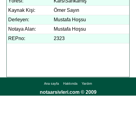
Yöresi:
Kars/Sarıkamış
Kaynak Kişi:
Ömer Sayın
Derleyen:
Mustafa Hoşsu
Notaya Alan:
Mustafa Hoşsu
REPno:
2323
Ana sayfa
Hakkında
Yardım
notaarsivleri.com © 2009