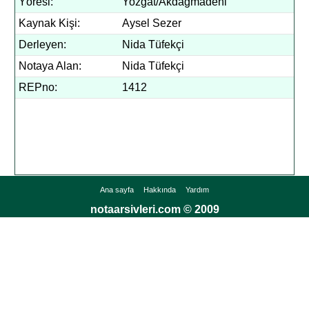
Yöresi:
Yozgat/Akdağmadeni
Kaynak Kişi:
Aysel Sezer
Derleyen:
Nida Tüfekçi
Notaya Alan:
Nida Tüfekçi
REPno:
1412
Ana sayfa
Hakkında
Yardım
notaarsivleri.com © 2009