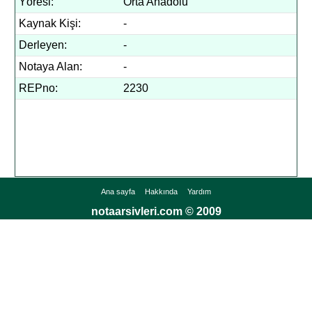
Yöresi:
Orta Anadolu
Kaynak Kişi:
-
Derleyen:
-
Notaya Alan:
-
REPno:
2230
Ana sayfa
Hakkında
Yardım
notaarsivleri.com © 2009