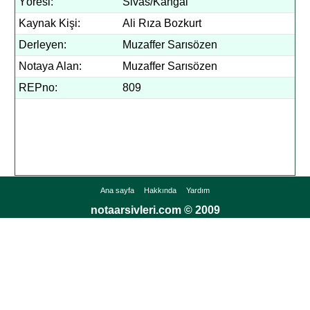
Yöresi:
Sivas/Kangal
Kaynak Kişi:
Ali Rıza Bozkurt
Derleyen:
Muzaffer Sarısözen
Notaya Alan:
Muzaffer Sarısözen
REPno:
809
Ana sayfa
Hakkında
Yardım
notaarsivleri.com © 2009