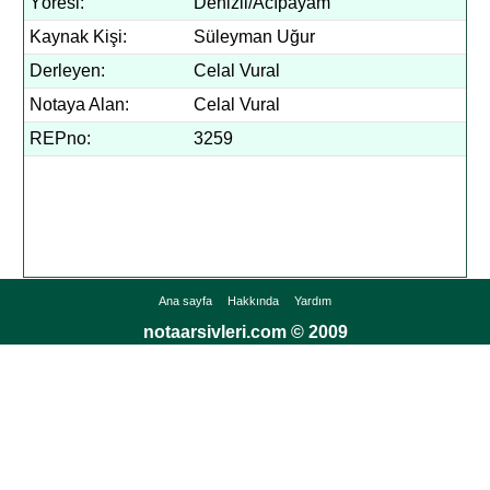
Yöresi:
Denizli/Acıpayam
Kaynak Kişi:
Süleyman Uğur
Derleyen:
Celal Vural
Notaya Alan:
Celal Vural
REPno:
3259
Ana sayfa
Hakkında
Yardım
notaarsivleri.com © 2009