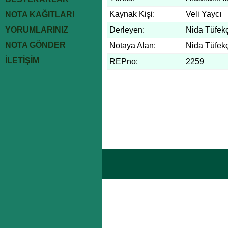
Kaynak Kişi:
Veli Yaycı
NOTA KAĞITLARI
YORUMLARINIZ
Derleyen:
Nida Tüfekç
NOTA GÖNDER
Notaya Alan:
Nida Tüfekç
İLETİŞİM
REPno:
2259