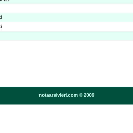
i
i
notaarsivleri.com © 2009