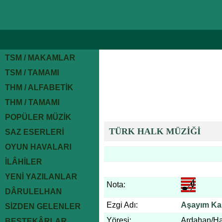
TSM / MAKAMLAR
TSM / TAMAMI
THM / ALFABETİK
THM / TAMAMI
POPÜLER MÜZİK
TÜRK HALK MÜZİĞİ
SAZ ESERLERİ
OYUN HAVALARI
İLÂHİLER
YENİ YAZILANLAR
Nota:
DÂRULELHAN
Ezgi Adı:
Aşayım Kar
SİZDEN GELENLER
Yöresi:
Ardahan/H
BESTEKÂRLAR