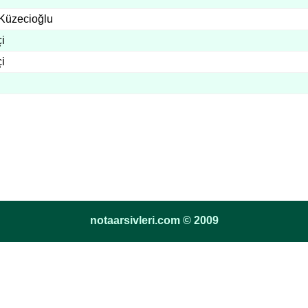
 Küzecioğlu
i
i
notaarsivleri.com © 2009