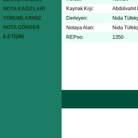
Kaynak Kişi:
Abdülvahit
NOTA KAĞITLARI
YORUMLARINIZ
Derleyen:
Nida Tüfekç
NOTA GÖNDER
Notaya Alan:
Nida Tüfekç
İLETİŞİM
REPno:
1350