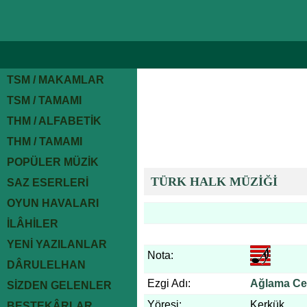
TSM / MAKAMLAR
TSM / TAMAMI
THM / ALFABETİK
THM / TAMAMI
POPÜLER MÜZİK
TÜRK HALK MÜZİĞİ
SAZ ESERLERİ
OYUN HAVALARI
İLÂHİLER
YENİ YAZILANLAR
Nota:
DÂRULELHAN
Ezgi Adı:
Ağlama Cey
SİZDEN GELENLER
Yöresi:
Kerkük
BESTEKÂRLAR