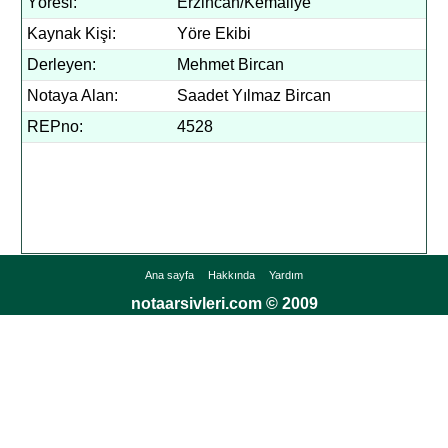
Yöresi:
Erzincan/Kemaliye
Kaynak Kişi:
Yöre Ekibi
Derleyen:
Mehmet Bircan
Notaya Alan:
Saadet Yılmaz Bircan
REPno:
4528
Ana sayfa
Hakkında
Yardım
notaarsivleri.com © 2009