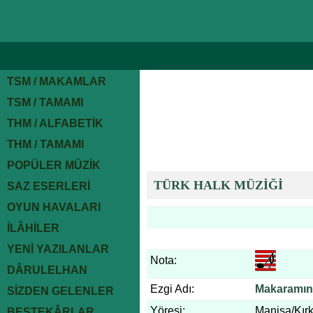
TSM / MAKAMLAR
TSM / TAMAMI
THM / ALFABETİK
THM / TAMAMI
POPÜLER MÜZİK
TÜRK HALK MÜZİĞİ
SAZ ESERLERİ
OYUN HAVALARI
İLÂHİLER
YENİ YAZILANLAR
Nota:
DÂRULELHAN
Ezgi Adı:
Makaramın 
SİZDEN GELENLER
Yöresi:
Manisa/Kır
BESTEKÂRLAR