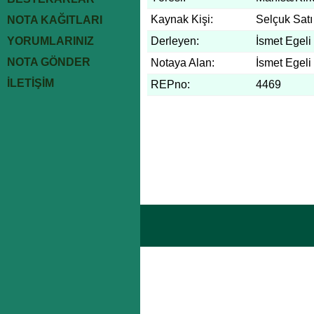
Kaynak Kişi:
Selçuk Satı
NOTA KAĞITLARI
YORUMLARINIZ
Derleyen:
İsmet Egeli
NOTA GÖNDER
Notaya Alan:
İsmet Egeli
İLETİŞİM
REPno:
4469