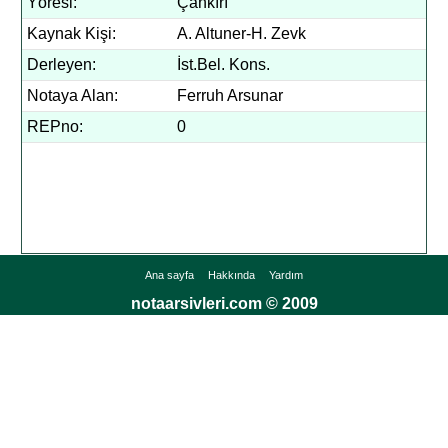
Yöresi:
Çankırı
Kaynak Kişi:
A. Altuner-H. Zevk
Derleyen:
İst.Bel. Kons.
Notaya Alan:
Ferruh Arsunar
REPno:
0
Ana sayfa
Hakkında
Yardım
notaarsivleri.com © 2009