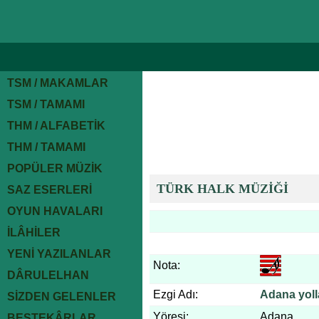
TSM / MAKAMLAR
TSM / TAMAMI
THM / ALFABETİK
THM / TAMAMI
POPÜLER MÜZİK
TÜRK HALK MÜZİĞİ
SAZ ESERLERİ
OYUN HAVALARI
İLÂHİLER
YENİ YAZILANLAR
Nota:
DÂRULELHAN
Ezgi Adı:
Adana yoll
SİZDEN GELENLER
Yöresi:
Adana
BESTEKÂRLAR