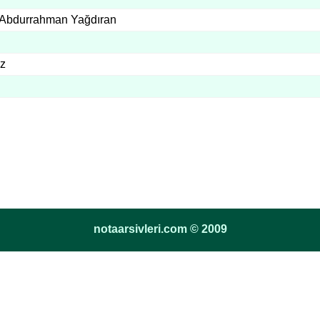
 Abdurrahman Yağdıran
az
notaarsivleri.com © 2009