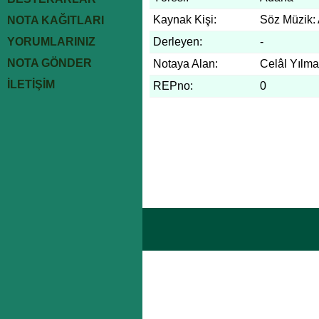
Kaynak Kişi:
Söz Müzik:
NOTA KAĞITLARI
YORUMLARINIZ
Derleyen:
-
NOTA GÖNDER
Notaya Alan:
Celâl Yılm
İLETİŞİM
REPno:
0