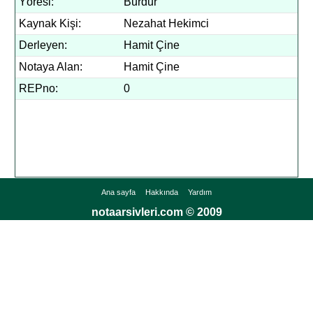
Yöresi:
Burdur
Kaynak Kişi:
Nezahat Hekimci
Derleyen:
Hamit Çine
Notaya Alan:
Hamit Çine
REPno:
0
Ana sayfa
Hakkında
Yardım
notaarsivleri.com © 2009