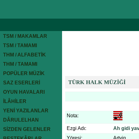
TSM / MAKAMLAR
TSM / TAMAMI
THM / ALFABETİK
THM / TAMAMI
POPÜLER MÜZİK
TÜRK HALK MÜZİĞİ
SAZ ESERLERİ
OYUN HAVALARI
İLÂHİLER
YENİ YAZILANLAR
Nota:
DÂRULELHAN
Ezgi Adı:
Ah gidi ya
SİZDEN GELENLER
Yöresi:
Artvin
BESTEKÂRLAR