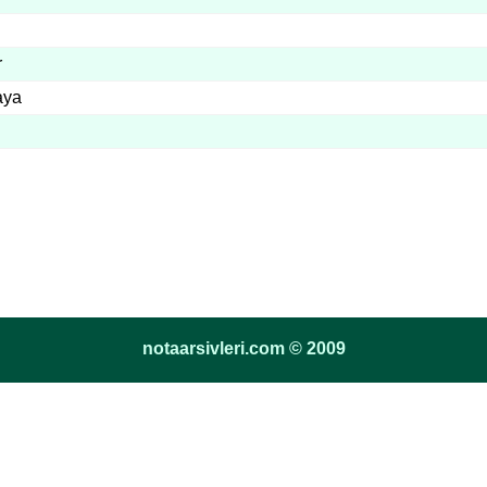
r
aya
notaarsivleri.com © 2009