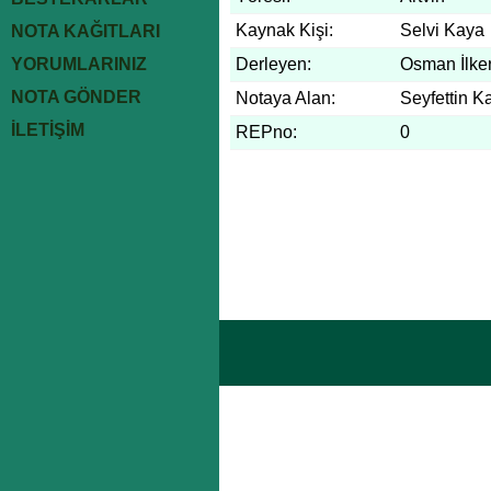
Kaynak Kişi:
Selvi Kaya
NOTA KAĞITLARI
YORUMLARINIZ
Derleyen:
Osman İlke
NOTA GÖNDER
Notaya Alan:
Seyfettin K
İLETİŞİM
REPno:
0