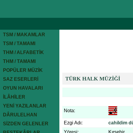
TSM / MAKAMLAR
TSM / TAMAMI
THM / ALFABETİK
THM / TAMAMI
POPÜLER MÜZİK
TÜRK HALK MÜZİĞİ
SAZ ESERLERİ
OYUN HAVALARI
İLÂHİLER
YENİ YAZILANLAR
Nota:
DÂRULELHAN
Ezgi Adı:
cahildim d
SİZDEN GELENLER
Yöresi:
Kırşehir
BESTEKÂRLAR