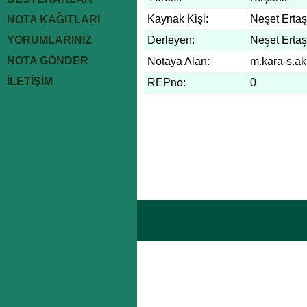
Kaynak Kişi:
Neşet Ertaş
NOTA KAĞITLARI
YORUMLARINIZ
Derleyen:
Neşet Ertaş
NOTA GÖNDER
Notaya Alan:
m.kara-s.ak
İLETİŞİM
REPno:
0