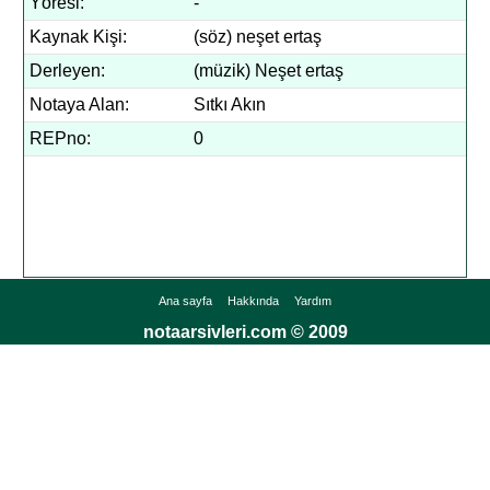
Yöresi:
-
Kaynak Kişi:
(söz) neşet ertaş
Derleyen:
(müzik) Neşet ertaş
Notaya Alan:
Sıtkı Akın
REPno:
0
Ana sayfa
Hakkında
Yardım
notaarsivleri.com © 2009